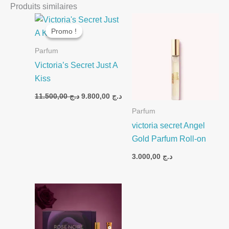
Produits similaires
Le
Le
prix
prix
Promo !
Promo !
initial
actuel
était :
est :
Parfum
د.ج 9.800,00.
د.ج 11.500,00.
Victoria’s Secret Just A
Kiss
11.500,00
د.ج
9.800,00
د.ج
Parfum
victoria secret Angel
Gold Parfum Roll-on
3.000,00
د.ج