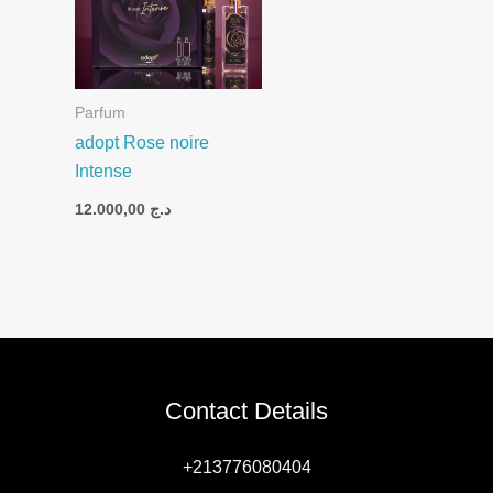
Parfum
adopt Rose noire
Intense
12.000,00
د.ج
Contact Details
+213776080404