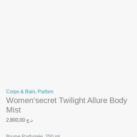
Corps & Bain
,
Parfum
Women’secret Twilight Allure Body
Mist
2.800,00
د.ج
Brume Parfumée,
250 ml