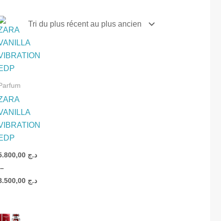
Plage
de
prix :
د.ج .800,00
à
د.ج 8.500,00
NAL
Parfum
ZARA
VANILLA
د
VIBRATION
EDP
5.800,00
د.ج
–
8.500,00
د.ج