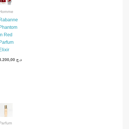
Homme
Rabanne
Phantom
In Red
Parfum
Elixir
3.200,00
د.ج
د
Parfum