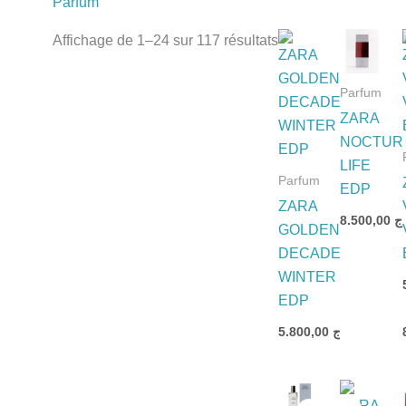
Parfum
Affichage de 1–24 sur 117 résultats
5
Parfum
ZARA
NOCTUR
LIFE
Parfum
EDP
ZARA
8.500,00
.ج
GOLDEN
DECADE
WINTER
EDP
5.800,00
د.ج
Le
Le
prix
prix