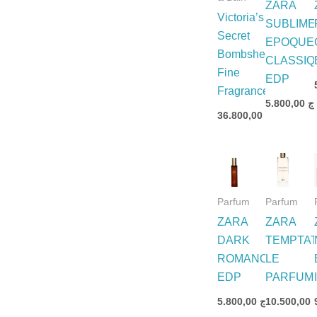
ZARA
Victoria’s
SUBLIME
Secret
EPOQUE
Bombshell
CLASSIQ
Fine
EDP
Fragrance
5.800,00
.ج
36.800,00
د.ج
Parfum
Parfum
ZARA
ZARA
DARK
TEMPTAT
ROMANCE
LE
EDP
PARFUM
5.800,00
د.ج
10.500,00