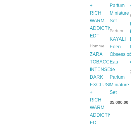
Parfum
KAYALI
Homme
Eden
ZARA
Obsessio
TOBACCO
Eau
INTENSE
de
DARK
Parfum
EXCLUSIVE
Miniature
+
Set
RICH
35.000,00
WARM
ADDICTIVE
EDT