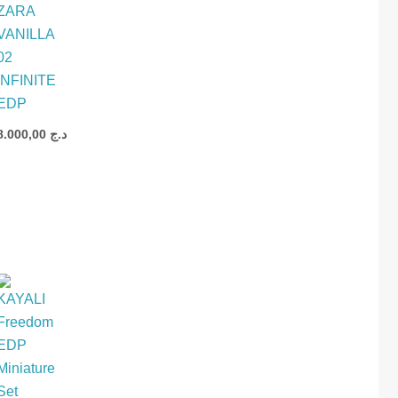
ZARA
VANILLA
02
INFINITE
EDP
د
8.000,00
د.ج