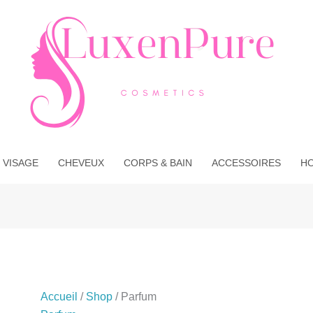
Trié
du
plus
récent
au
plus
ancien
 VISAGE
CHEVEUX
CORPS & BAIN
ACCESSOIRES
H
Accueil
/
Shop
/ Parfum