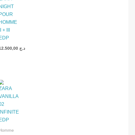
NIGHT
ION
POUR
HOMME
II + III
ION
EDP
12.500,00
د.ج
د.ج
Homme