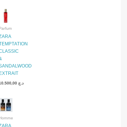
Parfum
ZARA
ION
TEMPTATION
CLASSIC
&
SANDALWOOD
EXTRAIT
د.ج
10.500,00
د.ج
Homme
ZARA