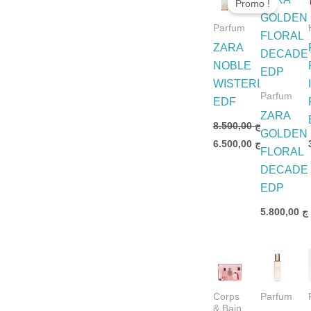
Promo !
initial
actuel
était :
est :
Parfum
د.ج 8.500,00.
د.ج 6.500,00.
ZARA
NOBLE
WISTERIA
Parfum
EDF
ZARA
8.500,00
د.ج
GOLDEN
6.500,00
د.ج
FLORAL
DECADE
EDP
5.800,00
.ج
Corps
Parfum
& Bain