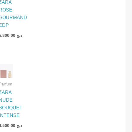
ZARA
ROSE
GOURMAND
UE
EDP
5.800,00
د.ج
د
Parfum
ZARA
ION
NUDE
BOUQUET
INTENSE
د.ج
9.500,00
د.ج