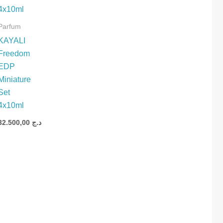
Parfum
KAYALI
Freedom
EDP
Miniature
ns
Set
4x10ml
32.500,00
د.ج
د.ج