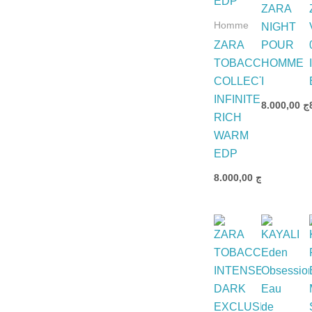
ZARA
Homme
NIGHT
ZARA
POUR
TOBACCO
HOMME
COLLECTION
I
INFINITE
8.000,00
.ج
RICH
WARM
EDP
8.000,00
د.ج