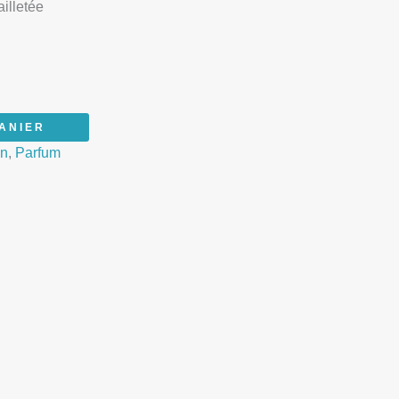
illetée
ANIER
in
,
Parfum