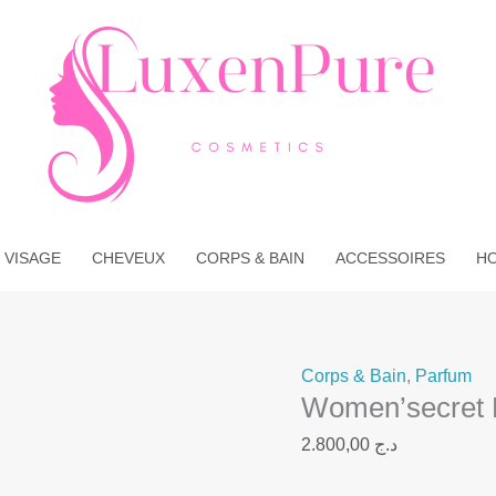
quantité
de
Women'secret
Divine
Spark
 VISAGE
CHEVEUX
CORPS & BAIN
ACCESSOIRES
H
Corps & Bain
,
Parfum
Women’secret 
2.800,00
د.ج