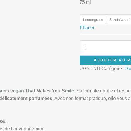
75 ml
Lemongrass
Sandalwood
Effacer
AJOUTER AU P
UGS :
ND
Catégorie :
So
ains vegan That Makes You Smile
. Sa formule douce et respe
 délicatement parfumées
. Avec son format pratique, elle vous 
eau.
et de l’environnement.