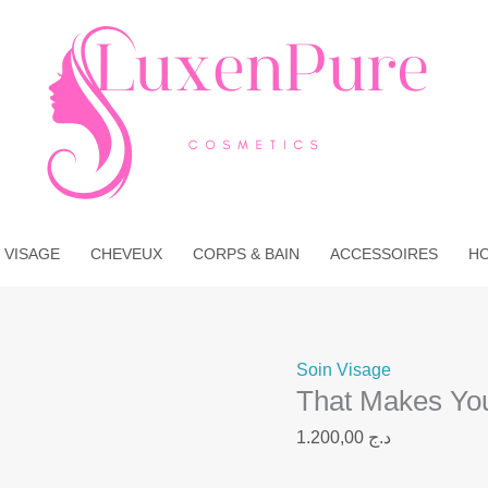
quantité
de
That
Makes
You
Smile
Crème
pour
les
 VISAGE
CHEVEUX
CORPS & BAIN
ACCESSOIRES
H
Mains
Soin Visage
That Makes You
1.200,00
د.ج