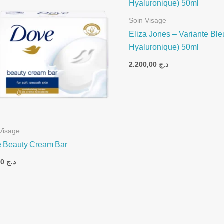
Soin Visage
Eliza Jones – Variante Ble
Hyaluronique) 50ml
2.200,00
د.ج
Visage
 Beauty Cream Bar
350,00
د.ج