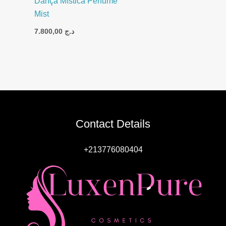
Dança Mística Perfume
Mist
7.800,00
د.ج
Contact Details
+213776080404