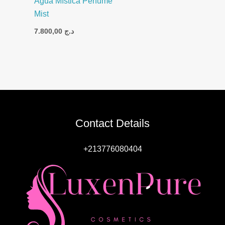
Água Mística Perfume
Mist
7.800,00
د.ج
Contact Details
+213776080404