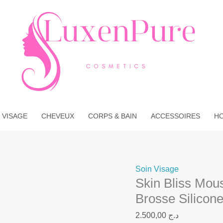
quantité
de
Skin
Bliss
Mousse
Nettoyante
Visage
avec
Brosse
 VISAGE
CHEVEUX
CORPS & BAIN
ACCESSOIRES
H
Silicone
Soin Visage
Skin Bliss Mou
Brosse Silicon
2.500,00
د.ج