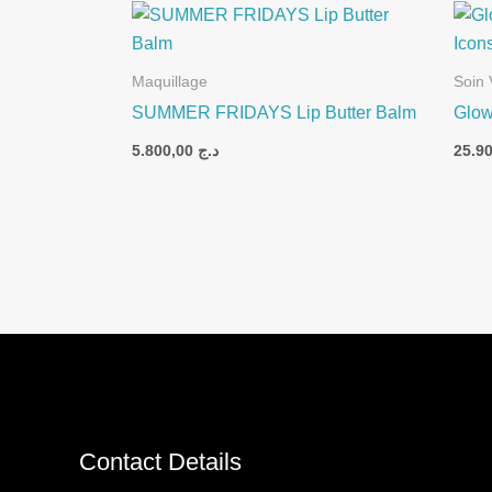
Maquillage
Soin 
SUMMER FRIDAYS Lip Butter Balm
Glow
5.800,00
د.ج
Contact Details