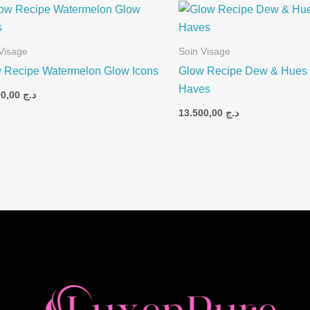
Visage
Soin Visage
 Recipe Watermelon Glow Icons
Glow Recipe Dew & Hues 
Haves
25.900,00
د.ج
13.500,00
د.ج