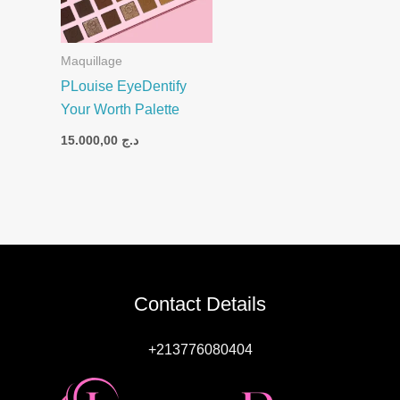
Maquillage
PLouise EyeDentify
Your Worth Palette
15.000,00
د.ج
Contact Details
+213776080404