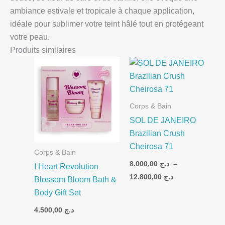
ambiance estivale et tropicale à chaque application,
idéale pour sublimer votre teint hâlé tout en protégeant
votre peau.
Produits similaires
Plage
de
prix :
د.ج 8.000,00
à
د.ج 12.800,00
Corps & Bain
SOL DE JANEIRO
Brazilian Crush
Cheirosa 71
Corps & Bain
8.000,00
د.ج
–
I Heart Revolution
12.800,00
د.ج
Blossom Bloom Bath &
Body Gift Set
4.500,00
د.ج