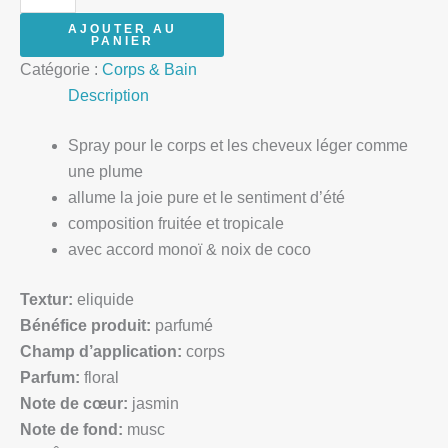
AJOUTER AU
PANIER
Catégorie :
Corps & Bain
Description
Spray pour le corps et les cheveux léger comme
une plume
allume la joie pure et le sentiment d’été
composition fruitée et tropicale
avec accord monoï & noix de coco
Textur:
e
liquide
Bénéfice produit:
parfumé
Champ d’application:
corps
Parfum:
floral
Note de cœur:
jasmin
Note de fond:
musc