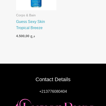
Corps & Bain
Guess Sexy Skin
Tropical Breeze
4.500,00
د.ج
Contact Details
+213776080404