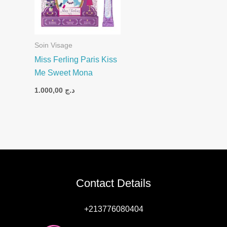
Soin Visage
Miss Ferling Paris Kiss
Me Sweet Mona
1.000,00
د.ج
Contact Details
+213776080404