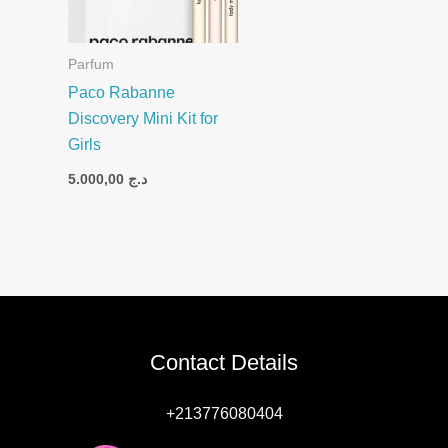
Parfum
Paco Rabanne
Discovery Mini Kit for
Girls
5.000,00
د.ج
Contact Details
+213776080404