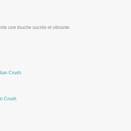
rte une touche sucrée et vibrante.
Plage
de
prix :
د.ج 8.000,00
à
د.ج 12.800,00
n Crush