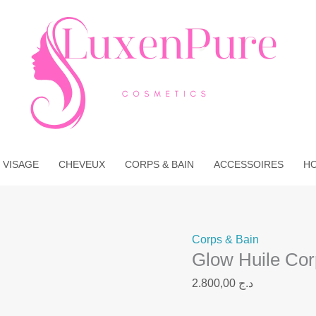
quantité
de
Glow
Huile
Corps
Body
Glow
Cherry
Bom
 VISAGE
CHEVEUX
CORPS & BAIN
ACCESSOIRES
H
Corps & Bain
Glow Huile Co
2.800,00
د.ج