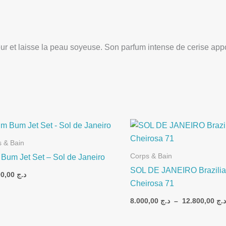
eur et laisse la peau soyeuse. Son parfum intense de cerise appo
 & Bain
Corps & Bain
Bum Jet Set – Sol de Janeiro
SOL DE JANEIRO Brazilia
10.500,00
د.ج
Cheirosa 71
8.000,00
د.ج
–
12.800,00
د.ج