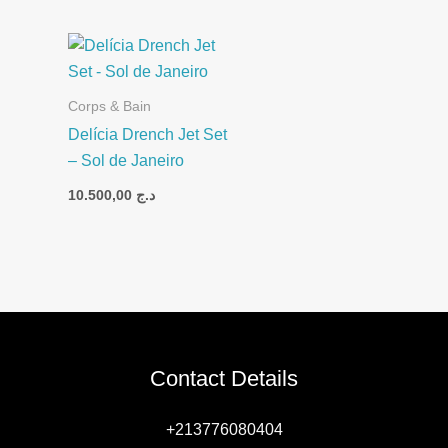
Corps & Bain
Delícia Drench Jet Set
– Sol de Janeiro
10.500,00
د.ج
Contact Details
+213776080404