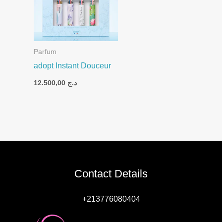
Parfum
adopt Instant Douceur
12.500,00
د.ج
Contact Details
+213776080404