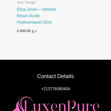
Soin Visage
Eliza Jones – Variante
Bleue (Acide
Hyaluronique) 50ml
2.200,00
د.ج
Contact Details
+213776080404