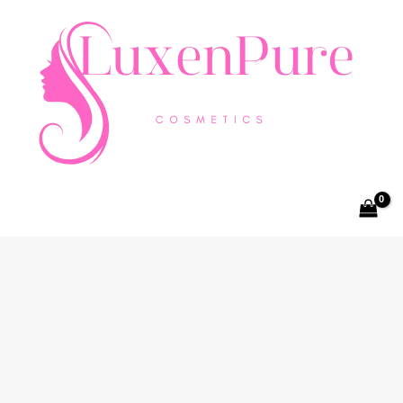
Aller
quantité
au
de
contenu
Adopt
Coffret
Découverte
Parfums
&
Soins